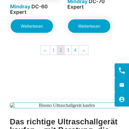
Mindray
DC-70
Mindray
DC-60
Expert
Expert
Weiterlesen
Weiterlesen
←
1
2
3
4
→
Das richtige Ultraschallgerät