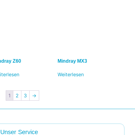
ndray Z60
Mindray MX3
iterlesen
Weiterlesen
1
2
3
→
Unser Service