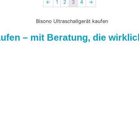
←
1
2
3
4
→
ufen – mit Beratung, die wirklich